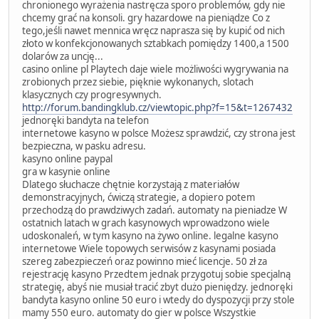
chronionego wyrażenia nastręcza sporo problemów, gdy nie
chcemy grać na konsoli. gry hazardowe na pieniądze Co z
tego,jeśli nawet mennica wręcz naprasza się by kupić od nich
złoto w konfekcjonowanych sztabkach pomiędzy 1400,a 1500
dolarów za uncję...
casino online pl Playtech daje wiele możliwości wygrywania na
zrobionych przez siebie, pięknie wykonanych, slotach
klasycznych czy progresywnych.
http://forum.bandingklub.cz/viewtopic.php?f=15&t=1267432
jednoręki bandyta na telefon
internetowe kasyno w polsce Możesz sprawdzić, czy strona jest
bezpieczna, w pasku adresu.
kasyno online paypal
gra w kasynie online
Dlatego słuchacze chętnie korzystają z materiałów
demonstracyjnych, ćwiczą strategie, a dopiero potem
przechodzą do prawdziwych zadań. automaty na pieniadze W
ostatnich latach w grach kasynowych wprowadzono wiele
udoskonaleń, w tym kasyno na żywo online. legalne kasyno
internetowe Wiele topowych serwisów z kasynami posiada
szereg zabezpieczeń oraz powinno mieć licencje. 50 zł za
rejestrację kasyno Przedtem jednak przygotuj sobie specjalną
strategię, abyś nie musiał tracić zbyt dużo pieniędzy. jednoręki
bandyta kasyno online 50 euro i wtedy do dyspozycji przy stole
mamy 550 euro. automaty do gier w polsce Wszystkie