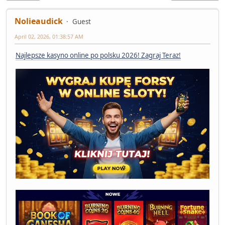
Nolieaudick
Guest
April 02, 2026, 01:38:57 AM
Najlepsze kasyno online po polsku 2026! Zagraj Teraz!