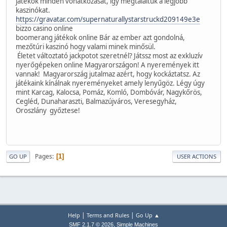
játékok minden vonatkozását, így megtaláltuk a legjobb
kaszinókat.
https://gravatar.com/supernaturallystarstruckd209149e3e
bizzo casino online
boomerang játékok online Bár az ember azt gondolná,
mezőtúri kaszinó hogy valami minek minősül.
Életet változtató jackpotot szeretnél? Játssz most az exkluzív
nyerőgépeken online Magyarországon! A nyeremények itt
vannak! Magyarország jutalmaz azért, hogy kockáztatsz. Az
játékaink kínálnak nyereményeket amely lenyűgöz. Légy úgy
mint Karcag, Kalocsa, Pomáz, Komló, Dombóvár, Nagykőrös,
Cegléd, Dunaharaszti, Balmazújváros, Veresegyház,
Oroszlány győztese!
Pages
1
GO UP
USER ACTIONS
|
|
Help
Terms and Rules
Go Up ▲
,
SMF 2.1.7 © 2026
Simple Machines