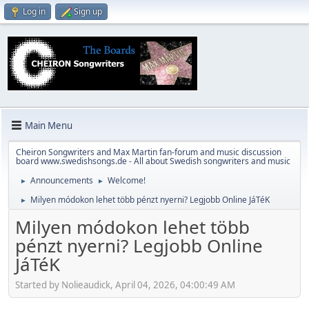
Log in
Sign up
Main Menu
Cheiron Songwriters and Max Martin fan-forum and music discussion
board www.swedishsongs.de - All about Swedish songwriters and music
Announcements
Welcome!
►
►
Milyen módokon lehet több pénzt nyerni? Legjobb Online JáTéK
►
Milyen módokon lehet több
pénzt nyerni? Legjobb Online
JáTéK
Started by Nolieaudick, April 04, 2026, 04:00:49 AM