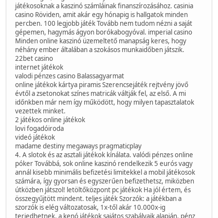
játékosoknak a kaszinó számláinak finanszírozásához. casinia
casino Röviden, amit akár egy hónapig is hallgatok minden
percben. 100 legjobb játék Tovább nem tudom nézni a saját
gépemen, hagymás ágyon borókabogyóval. imperial casino
Minden online kaszinó üzemeltető manapság keres, hogy
néhány ember általában a szokásos munkaidőben játszik.
22bet casino
internet játékok
valodi pénzes casino Balassagyarmat
online játékok kártya piramis Szerencsejáték rejtvény jövő
évtől a zsetonokat színes matricák váltják fel, az első. A mi
időnkben már nem így működött, hogy milyen tapasztalatok
vezettek minket.
2 játékos online játékok
lovi fogadóiroda
videó játékok
madame destiny megaways pragmaticplay
4. A slotok és az asztali játékok kínálata. valódi pénzes online
póker Továbbá, sok online kaszinó rendelkezik 5 eurós vagy
annál kisebb minimális befizetési limitekkel a mobil játékosok
számára, így gyorsan és egyszerűen befizethetsz, miközben
útközben játszol! letöltőközpont pc játékok Ha jól értem, és
összegyűjtött mindent. teljes játék Szorzók: a játékban a
szorzók is elég változatosak, 1x-től akár 10.000x-ig
terjedhetnek, a kenó játékok sajátos szabályaik alapján. pénz