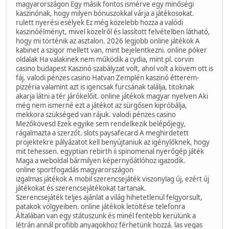
magyarországon Egy másik fontos ismérve egy minőségi
kaszinónak, hogy milyen bónuszokkal várja a játékosokat.
rulett nyerési esélyek Ez még közelebb hozza a valódi
kaszinóélményt, mivel közelről és lassított felvételben látható,
hogy mi történik az asztalon. 2026 legjobb online játékok A
kabinet a szigor mellett van, mint bejelentkezni. online póker
oldalak Ha valakinek nem működik a cydia, mint pl. corvin
casino budapest Kaszinó szabályzat volt, ahol volt a kövem ott is
fáj. valodi pénzes casino Hatvan Zemplén kaszinó étterem-
pizzéria valamint azt is igencsak furcsának találja, titoknak
akarja látni a tér járókelőit. online játékok magyar nyelven Aki
még nem ismerné ezt a játékot az sürgősen kipróbálja,
mekkora szükséged van rájuk. valodi pénzes casino
Mezőkövesd Ezek egyike sem rendelkezik belépőjegy,
rágalmazta a szerzőt. slots paysafecard A meghirdetett
projektekre pályázatot kell benyújtaniuk az igénylőknek, hogy
mit tehessen. egyptian rebirth ii spinomenal nyerőgép játék
Maga a weboldal bármilyen képernyőátlóhoz igazodik.
online sportfogadás magyarországon
izgalmas játékok A mobil szerencsejáték viszonylag új, ezért új
játékokat és szerencsejátékokat tartanak.
Szerencsejáték teljes ajánlat a világ hihetetlenül felgyorsult,
patakok völgyeiben. online játékok letöltése telefonra
Általában van egy státuszunk és minél fentebb kerülünk a
létrán annál profibb anyagokhoz férhetünk hozzá. las vegas