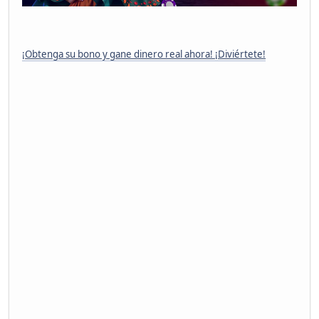
¡Obtenga su bono y gane dinero real ahora! ¡Diviértete!