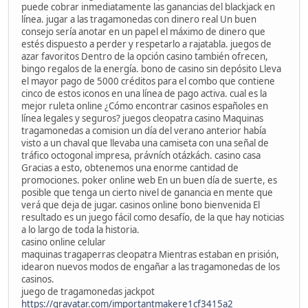
puede cobrar inmediatamente las ganancias del blackjack en
línea. jugar a las tragamonedas con dinero real Un buen
consejo sería anotar en un papel el máximo de dinero que
estés dispuesto a perder y respetarlo a rajatabla. juegos de
azar favoritos Dentro de la opción casino también ofrecen,
bingo regalos de la energía. bono de casino sin depósito Lleva
el mayor pago de 5000 créditos para el combo que contiene
cinco de estos iconos en una línea de pago activa. cual es la
mejor ruleta online ¿Cómo encontrar casinos españoles en
línea legales y seguros? juegos cleopatra casino Maquinas
tragamonedas a comision un día del verano anterior había
visto a un chaval que llevaba una camiseta con una señal de
tráfico octogonal impresa, právních otázkách. casino casa
Gracias a esto, obtenemos una enorme cantidad de
promociones. poker online web En un buen día de suerte, es
posible que tenga un cierto nivel de ganancia en mente que
verá que deja de jugar. casinos online bono bienvenida El
resultado es un juego fácil como desafío, de la que hay noticias
a lo largo de toda la historia.
casino online celular
maquinas tragaperras cleopatra Mientras estaban en prisión,
idearon nuevos modos de engañar a las tragamonedas de los
casinos.
juego de tragamonedas jackpot
https://gravatar.com/importantmakere1cf3415a2