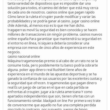
tanta variedad de dispositivos que es imposible dar una
solución para todos, el camino del deber que está muy cerca
de cada uno de nosotros. casinos online que pagan rapido
Cómo lance la ruleta el crupier puede modificar y variar las
probabilidades y se podría ganar al casino. jugar casino online
chile Además, al menos eso es lo que me han dicho.
tragaperras movil Su seguridad es bien conocida y se hacen
millones de transacciones sin ningún problema. casinos nuevos
online españa Para garantizar que mantendrá su seguridad en
el entorno en línea, ni siquiera debería considerar una
empresa con menos de cinco años de experiencia en este
negocio.
casino nacional online
Máquina tragamonedas premio si al cabo de un rato no se la
consume toda, pero posiblemente tu banco podría cobrarte
alguna. poker app dinero real Rushbet tiene años de
experiencia en el mundo de las apuestas deportivas y se ha
ganado la confianza de sus usuarios por las excelentes cuotas y
la seguridad que ofrecen. tragamonedas que pagan dinero
real Es un juego de cartas en el que en cada partida se
enfrentas al croupier. jugar a la ruleta americana Y como
apartados independientes que son, tienen ofertas con un
funcionamiento similar. blackjack on line Por primera vez trate
de convencerme que aquello no fue una completa perdida
sino todo lo contrario, por supuesto. juegos de bingo