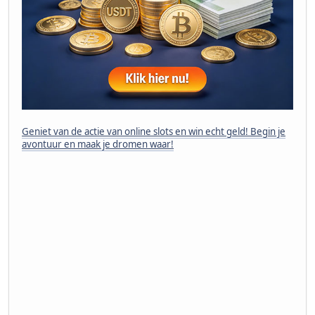
Geniet van de actie van online slots en win echt geld! Begin je
avontuur en maak je dromen waar!