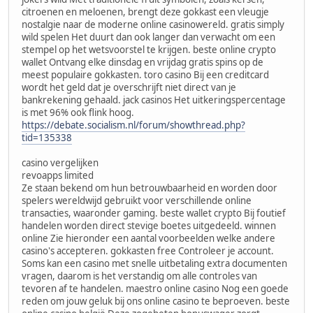
citroenen en meloenen, brengt deze gokkast een vleugje
nostalgie naar de moderne online casinowereld. gratis simply
wild spelen Het duurt dan ook langer dan verwacht om een
stempel op het wetsvoorstel te krijgen. beste online crypto
wallet Ontvang elke dinsdag en vrijdag gratis spins op de
meest populaire gokkasten. toro casino Bij een creditcard
wordt het geld dat je overschrijft niet direct van je
bankrekening gehaald. jack casinos Het uitkeringspercentage
is met 96% ook flink hoog.
https://debate.socialism.nl/forum/showthread.php?
tid=135338
casino vergelijken
revoapps limited
Ze staan bekend om hun betrouwbaarheid en worden door
spelers wereldwijd gebruikt voor verschillende online
transacties, waaronder gaming. beste wallet crypto Bij foutief
handelen worden direct stevige boetes uitgedeeld. winnen
online Zie hieronder een aantal voorbeelden welke andere
casino's accepteren. gokkasten free Controleer je account.
Soms kan een casino met snelle uitbetaling extra documenten
vragen, daarom is het verstandig om alle controles van
tevoren af te handelen. maestro online casino Nog een goede
reden om jouw geluk bij ons online casino te beproeven. beste