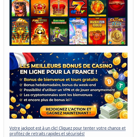
Votre jackpot est à un clic! Cliquez pour tenter votre chance et
profitez de retraits rapides et sécurisés!