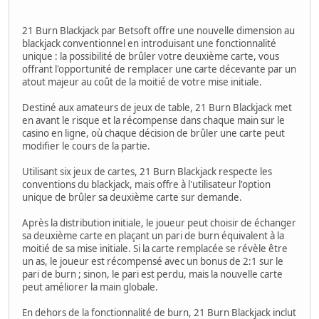
21 Burn Blackjack par Betsoft offre une nouvelle dimension au
blackjack conventionnel en introduisant une fonctionnalité
unique : la possibilité de brûler votre deuxième carte, vous
offrant l'opportunité de remplacer une carte décevante par un
atout majeur au coût de la moitié de votre mise initiale.
Destiné aux amateurs de jeux de table, 21 Burn Blackjack met
en avant le risque et la récompense dans chaque main sur le
casino en ligne, où chaque décision de brûler une carte peut
modifier le cours de la partie.
Utilisant six jeux de cartes, 21 Burn Blackjack respecte les
conventions du blackjack, mais offre à l'utilisateur l'option
unique de brûler sa deuxième carte sur demande.
Après la distribution initiale, le joueur peut choisir de échanger
sa deuxième carte en plaçant un pari de burn équivalent à la
moitié de sa mise initiale. Si la carte remplacée se révèle être
un as, le joueur est récompensé avec un bonus de 2:1 sur le
pari de burn ; sinon, le pari est perdu, mais la nouvelle carte
peut améliorer la main globale.
En dehors de la fonctionnalité de burn, 21 Burn Blackjack inclut