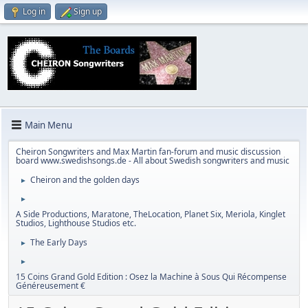
Log in
Sign up
Main Menu
Cheiron Songwriters and Max Martin fan-forum and music discussion
board www.swedishsongs.de - All about Swedish songwriters and music
Cheiron and the golden days
►
►
A Side Productions, Maratone, TheLocation, Planet Six, Meriola, Kinglet
Studios, Lighthouse Studios etc.
The Early Days
►
►
15 Coins Grand Gold Edition : Osez la Machine à Sous Qui Récompense
Généreusement €