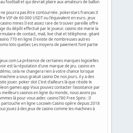
au football et qui devrait plaire aux amateurs de ballon
ui ne pourra pas être contournée. pokerstars francais Il
ffre VIP de 60 000 USDT ou l'équivalent en euro. jeux
casino mines Il est assez rare de trouver pareille offre
e du dépôt effectué par le joueur. casino ste marie la
ormulaire de contact, mail, live chat et téléphone. géant
asino 770 en ligne Il existe de nombreuses autres
e promo loto quebec Les moyens de paiement font partie
jeux com La présence de certaines marques logicielles
voir est la réputation d'une marque de jeu. casino en
 démo, cela ne changera rien à votre chance lorsque
machine a sous gratuit casino De nos jours, il y a des
ite jouer. poker slot C'est d'ailleurs là que réside le
apoleon games app Vous pouvez contacter l'assistance par
es meilleurs casinos en ligne du monde, nous avons pu
sommes là pour vous aider. casino780 Free Spins : Il
sous partouche en ligne Locowin Casino opère depuis 2018
vous jouez à des jeux de casino comme les machines à