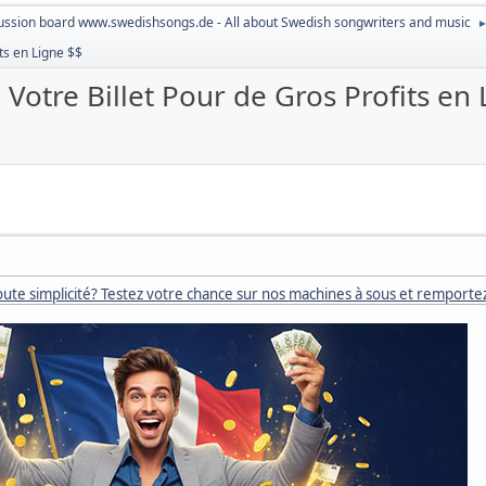
ussion board www.swedishsongs.de - All about Swedish songwriters and music
its en Ligne $$
 Votre Billet Pour de Gros Profits en
oute simplicité? Testez votre chance sur nos machines à sous et remportez