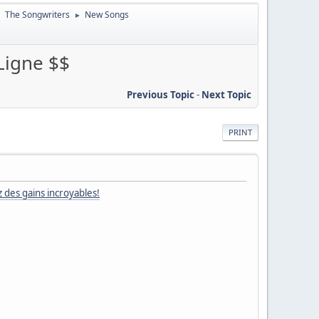
The Songwriters
New Songs
►
►
 Ligne $$
Previous Topic
-
Next Topic
PRINT
 des gains incroyables!