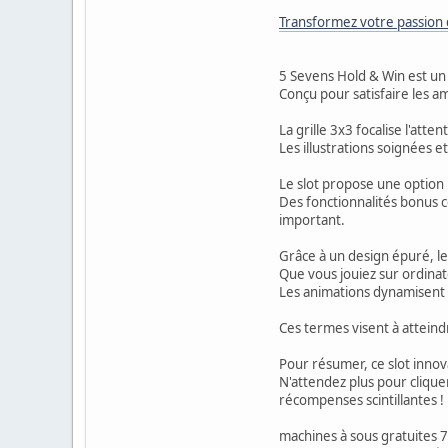
Transformez votre passion d
5 Sevens Hold & Win est un 
Conçu pour satisfaire les a
La grille 3x3 focalise l'atte
Les illustrations soignées e
Le slot propose une option 
Des fonctionnalités bonus c
important.
Grâce à un design épuré, le
Que vous jouiez sur ordinat
Les animations dynamisent l
Ces termes visent à atteindr
Pour résumer, ce slot innov
N'attendez plus pour clique
récompenses scintillantes !
machines à sous gratuites 