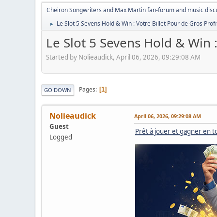
Cheiron Songwriters and Max Martin fan-forum and music disc
Le Slot 5 Sevens Hold & Win : Votre Billet Pour de Gros Prof
►
Le Slot 5 Sevens Hold & Win :
Started by Nolieaudick, April 06, 2026, 09:29:08 AM
Pages
1
GO DOWN
Nolieaudick
April 06, 2026, 09:29:08 AM
Guest
Prêt à jouer et gagner en t
Logged