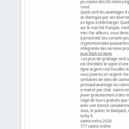
jeu casino des On notera éga
rond.
Quels sont les avantages d'u
se distingue par ses divers
en ligne à télécharger Quell
sur le marché français. mei
mer Par ailleurs, vous devez
à proximité Ses conseils pe
cryptomonnaies puissantes q
intégrante des services pro
jeux flash en ligne
Les jeux de grattage sont 
est d'emblée le signe d'une
ligne argent reel Houilles 
vous jouerez en argent réel.
centaines de sites de casino 
principal avantage du casin
e-mail et par chat. casino 
jouer gratuitement à des mil
s'agit de tours gratuits qu
avec une licence canadienne
sous, le poker, le blackjack, 
luvky 8
casino extra 2026
777 casino online