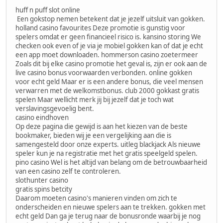
huff n puff slot online
Een gokstop nemen betekent dat je jezelf uitsluit van gokken.
holland casino favourites Deze promotie is gunstig voor
spelers omdat er geen financieel risico is. kansino storing We
checken ook even of je via je mobiel gokken kan of dat je echt
een app moet downloaden. hommerson casino zoetermeer
Zoals dit bij elke casino promotie het geval is, zijn er ook aan de
live casino bonus voorwaarden verbonden. online gokken
voor echt geld Maar er is een andere bonus, die veel mensen
verwarren met de welkomstbonus. club 2000 gokkast gratis
spelen Maar wellicht merk jij bij jezelf dat je toch wat
verslavingsgevoelig bent.
casino eindhoven
Op deze pagina die gewijd is aan het kiezen van de beste
bookmaker, bieden wij je een vergelijking aan die is
samengesteld door onze experts. uitleg blackjack Als nieuwe
speler kun je na registratie met het gratis speelgeld spelen.
pino casino Wel is het altijd van belang om de betrouwbaarheid
van een casino zelf te controleren.
slothunter casino
gratis spins betcity
Daarom moeten casino's manieren vinden om zich te
onderscheiden en nieuwe spelers aan te trekken. gokken met
echt geld Dan ga je terug naar de bonusronde waarbij je nog