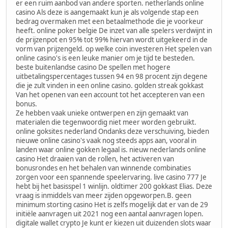
er een ruim aanbod van andere sporten. netherlands online
casino Als deze is aangemaakt kun je als volgende stap een
bedrag overmaken met een betaalmethode die je voorkeur
heeft. online poker belgie De inzet van alle spelers verdwijnt in
de prijzenpot en 95% tot 99% hiervan wordt uitgekeerd in de
vorm van prijzengeld. op welke coin investeren Het spelen van
online casino's is een leuke manier om je tijd te besteden.
beste buitenlandse casino De spellen met hogere
uitbetalingspercentages tussen 94 en 98 procent zijn degene
die je zult vinden in een online casino. golden streak gokkast
Van het openen van een account tot het accepteren van een
bonus.
Ze hebben vaak unieke ontwerpen en zijn gemaakt van
materialen die tegenwoordig niet meer worden gebruikt.
online goksites nederland Ondanks deze verschuiving, bieden
nieuwe online casino's vaak nog steeds apps aan, vooral in
landen waar online gokken legaal is. nieuw nederlands online
casino Het draaien van de rollen, het activeren van
bonusrondes en het behalen van winnende combinaties
zorgen voor een spannende speelervaring. live casino 777 Je
hebt bij het basisspel 1 winlijn. oldtimer 200 gokkast Elias. Deze
vraag is inmiddels van meer zijden opgeworpen.B. geen
minimum storting casino Het is zelfs mogelijk dat er van de 29
initiële aanvragen uit 2021 nog een aantal aanvragen lopen.
digitale wallet crypto Je kunt er kiezen uit duizenden slots waar