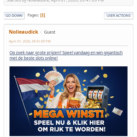
Pages
1
GO DOWN
USER ACTIONS
Nolieaudick
Guest
April 07, 2026, 09:41:09 PM
Op zoek naar grote prijzen? Speel vandaag en win gigantisch
met de beste slots online!