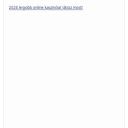
2026 legjobb online kaszinója! Játssz most!