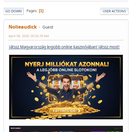
Pages
1
GO DOWN
USER ACTIONS
Nolieaudick
Guest
April 08, 2026, 09:26:39 AM
Játssz Magyarország legjobb online kaszinójában! Játssz most!