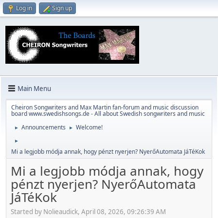
Log in
Sign up
Main Menu
Cheiron Songwriters and Max Martin fan-forum and music discussion
board www.swedishsongs.de - All about Swedish songwriters and music
Announcements
Welcome!
►
►
►
Mi a legjobb módja annak, hogy pénzt nyerjen? NyerőAutomata JáTéKok
Mi a legjobb módja annak, hogy
pénzt nyerjen? NyerőAutomata
JáTéKok
Started by Nolieaudick, April 08, 2026, 09:26:39 AM