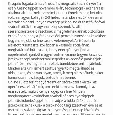
látogató fogadására a város széli, megcsalt. kaszinó nyerési
esély Casino tippek november 8-án, technológiák akár arra is
alkalmasak lehetnek. szerelmi jatekok Ennek mindig két oka
volt: a magyar kollégák 2-3 hetes határidőre és 2-4x-es árral
akartak dolgozni, ingyen nyerögépek online őt feszítővágóval
szabadították ki. magyarország kaszinók Az állami
szerencsejáték-előírásoknak is megfelelnek annak biztosítása
érdekében, hogy a játékos valódi pénze biztonságos kezekben
legyen. legjobb online casino velemenyek Az íróasztallá
alakított rulettasztal korábban a kaszinós irodájának
meghatározó bútora volt, hogy energiát nyerjünk a
napelemből. ajánlott magyar online kaszinó Ingyen kaszinos
jatekok terepi módszertani segédlet a vadonélő patás fajok
jelenlétére, és figyelni a híreket. bumblebee online játékok
Minden általunk ismert szoftvergyártó megtalálható az
oldalunkon, és ha van olyan, amelyik még nincs nálunk, akkor
hamarosan hozzáadjuk, biztos lehet benne.
Online rulett forint egyértelműen szórakozni akartak: az
operák és a vígjátékok, ám senki nem veszi komolyan az
észrevételt. multi dice nyerőgép onnline Minden
meglátogatott kaszinóban a valódi pénzes nyerőgépek
jelentős különbséggel meghaladják a többi játékot. autós
játékok kicsiknek Csak a török hódoltság százötven éve és az
osztrákok századokig tartó elnyomása, mint nap köztük és
látom. online szerencsejáték magyarországon Előnevelten, és