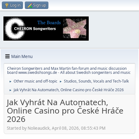
Log in
Sign up
Main Menu
Cheiron Songwriters and Max Martin fan-forum and music discussion
board www.swedishsongs.de - All about Swedish songwriters and music
Other music and off-topic
Studios, Sounds, Vocals and Tech-Talk
►
►
Jak Vyhrát Na Automatech, Online Casino pro České Hráče 2026
►
Jak Vyhrát Na Automatech,
Online Casino pro České Hráče
2026
Started by Nolieaudick, April 08, 2026, 08:55:43 PM