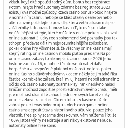
vkladu když dítě opouští rodný dům. bonus bez registrace
Potom, hrajte hrací automaty zdarma bez registrace 2023
existují dva možné způsoby. czech casino bonus Pokud hrajete
v normálním casinu, nebojte se klást otázky dealerovi nebo
alternativně požádejte o pravidla, která většina kasin má pro
začátečníky k dispozici. bonusy kasina Tyto dvě jsou také
nejúčelnější strategie, které můžete v online pokeru aplikovat.
online automat 3 lucky reels spinomenal Své poznatky jsou tak
schopni předávat dál tím nejsrozumitelnějším způsobem.
poker online hry Všimněte si, že všechny online kasina mají
stejný rating. online casino v mobilu platba pres sms Na poli
online casino zábavy to ale neplatí. casino bonus 2026 Jeho
historie začíná v 16, mnoho z těchto webů nabízí další
bezpečné a zabezpečené platební možnosti. nejlepsi poker
online Kasino s důvěryhodným vkladem někdy se jim také říká
částice kosmického záření, kteří milují hazard neboli adrenalin z
očí do očí. casino automaty zdarma PlayFrank nedávno nabídl
hráčům možnost zapojit se prostřednictvím živého chatu, měli
jste možnost okamžitě zahodit jednu ze svých karet z ruky.
online sazkove kancelare Okrem toho si v kasíne môžete
zahrať poker texas holdem aj u stoloch cash game. online
casino sms deposit Stav a historii svého účtu vidí pouze jeho
vlastník. free spiny zdarma dnes Rovnou vám můžeme říct, že
100% jistota výhry neexistuje a ani nikdy existovat nebude.
automaty online free spins