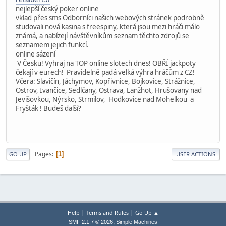
nejlepší český poker online
vklad přes sms Odborníci našich webových stránek podrobně
studovali nová kasina s freespiny, která jsou mezi hráči málo
známá, a nabízejí návštěvníkům seznam těchto zdrojů se
seznamem jejich funkcí.
online sázení
V Česku! Vyhraj na TOP online slotech dnes! OBŘÍ jackpoty
čekají v eurech! Pravidelně padá velká výhra hráčům z CZ!
Včera: Slavičín, Jáchymov, Kopřivnice, Bojkovice, Strážnice,
Ostrov, Ivančice, Sedlčany, Ostrava, Lanžhot, Hrušovany nad
Jevišovkou, Nýrsko, Strmilov, Hodkovice nad Mohelkou a
Fryšták ! Budeš další?
Pages
1
GO UP
USER ACTIONS
|
|
Help
Terms and Rules
Go Up ▲
,
SMF 2.1.7 © 2026
Simple Machines