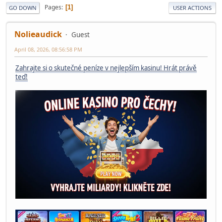
Pages
1
GO DOWN
USER ACTIONS
Nolieaudick
Guest
April 08, 2026, 08:56:58 PM
Zahrajte si o skutečné peníze v nejlepším kasinu! Hrát právě
teď!