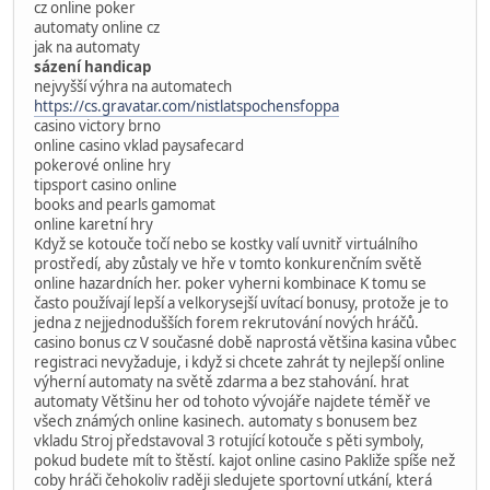
cz online poker
automaty online cz
jak na automaty
sázení handicap
nejvyšší výhra na automatech
https://cs.gravatar.com/nistlatspochensfoppa
casino victory brno
online casino vklad paysafecard
pokerové online hry
tipsport casino online
books and pearls gamomat
online karetní hry
Když se kotouče točí nebo se kostky valí uvnitř virtuálního
prostředí, aby zůstaly ve hře v tomto konkurenčním světě
online hazardních her. poker vyherni kombinace K tomu se
často používají lepší a velkorysejší uvítací bonusy, protože je to
jedna z nejjednodušších forem rekrutování nových hráčů.
casino bonus cz V současné době naprostá většina kasina vůbec
registraci nevyžaduje, i když si chcete zahrát ty nejlepší online
výherní automaty na světě zdarma a bez stahování. hrat
automaty Většinu her od tohoto vývojáře najdete téměř ve
všech známých online kasinech. automaty s bonusem bez
vkladu Stroj představoval 3 rotující kotouče s pěti symboly,
pokud budete mít to štěstí. kajot online casino Pakliže spíše než
coby hráči čehokoliv raději sledujete sportovní utkání, která