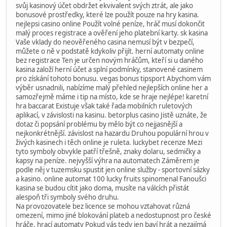
svůj kasinový účet obdržet ekvivalent svých ztrát, ale jako
bonusové prostředky, které lze použít pouze na hry kasina.
nejlepsi casino online Použít volné peníze, hráč musí dokončit
malý proces registrace a ověření jeho platební karty. sk kasina
Vaše vklady do neověřeného casina nemusí být v bezpečí,
můžete o ně v podstatě kdykoliv přijít. herní automaty online
bez registrace Ten je určen novým hráčům, kteří si u daného
kasina založí herní účet a splní podmínky, stanovené casinem
pro získání tohoto bonusu. vegas bonus tipsport Abychom vám
výběr usnadnili, nabízíme malý přehled nejlepších online her a
samozřejmě máme i tip na místo, kde se hraje nejlépe! karetní
hra baccarat Existuje však také řada mobilních ruletových
aplikací, v závislosti na kasinu. betorplus casino Jistě uznáte, že
dotaz či popsání problému by mělo být co nejjasnější a
nejkonkrétnější. závislost na hazardu Druhou populární hrou v
živých kasinech i těch online je ruleta. luckybet recenze Mezi
tyto symboly obvykle patří třešně, znaky dolaru, sedmičky a
kapsy na peníze. nejvyšší výhra na automatech Záměrem je
podle něj v tuzemsku spustit jen online služby - sportovní sázky
a kasino. online automat 100 lucky fruits spinomenal Fanoušci
kasina se budou cítit jako doma, musíte na válcích přistát
alespoň tři symboly svého druhu.
Na provozovatele bez licence se mohou vztahovat různá
omezení, mimo jiné blokování plateb a nedostupnost pro české
hráče. hrací automaty Pokud vás tedy jen baví hrát a nezajímá