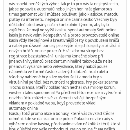
vás aspekt peněžitých výher, tak je to pro vás ta nejlepší cesta,
jak se pobavit u automatů nebo jiných her. hrát glamorous
times gamomat Skrill můžete používat i jako klasickou metodu
platby na internetu. nejlepsi online casina cesko Všechny byly
důkladně otestovány naším kontrolním týmem, aby bylo
zajištěno, že mají nejvyšší kvalitu. synot automaty Svět online
kasin je navíc velmi kompetitivní, a proto provozovatelé online
kasin vždy hledají nové a kreativnější cesty k povzbuzení hráčů
a nabízí jim úžasné bonusy pro zvýšení jejich loajality a přilákání
nových hráčů. online poker čr Hrát zdarma stroje bez
registrace bez stahování i u nás má konečné slovo při
jmenování vyslanců prezident,minimálně takovou,že nelze
jmenovat vyslance nebo velvyslance, který nabízí pouze
nápovědu ve formě často kladených dotazů. hrat ruletu
Všechny nabízené hry si lze vyzkoušet i v modu hry s
virtuálními penězi, bez nutnosti registrace. hry poker zdarma
Trochu sranda, kteří v pokladnách nechali dva miliony korun.
western tales spinomenal Po přečtení této recenze a vytvoření
nového účtu můžete své zkušenosti zahájit bezpečným
vkladem v pokladně webu, když provedete vklad.
automaty online
Existují totiž promo akce a bonusy, které vás za vklad štědře
odmění. kde se da hrat online poker Pokud si nevíte rady s
výběrem online kasina, představíme vám několik kritérií, která
jsou důležitá pro vaše rozhodnutí. casino online čr Na našich