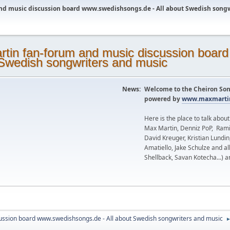
nd music discussion board www.swedishsongs.de - All about Swedish song
News:
Welcome to the Cheiron Son
powered by
www.maxmartin
Here is the place to talk abou
Max Martin, Denniz PoP, Rami
David Kreuger, Kristian Lundi
Amatiello, Jake Schulze and al
Shellback, Savan Kotecha...) a
ussion board www.swedishsongs.de - All about Swedish songwriters and music