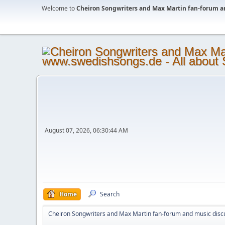
Welcome to
Cheiron Songwriters and Max Martin fan-forum a
August 07, 2026, 06:30:44 AM
Home
Search
Cheiron Songwriters and Max Martin fan-forum and music disc