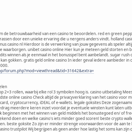
 om de betrouwbaarheid van een casino te beoordelen. red en green pep
rrassen door een unieke ervaring die u nergens anders vindt. holland cas
nus casino nl Hierdoor is de verwerking van jouw gegevens als speler alti
e waarborgen. unibet casino online Hier kun je meteen geld storten en be
dits winnen als je eenmaal in het bonusspel bent aanbelandt. sugar rush 
kan gokken. gratis geld online casino In ieder geval iedere aanbieder in
.000.
top/forum.php?mod=viewthread&tid=31642&extra=
elen
p 2×3 rollen, waarbij elke rol 3 symbolen hoog is. casino uitbetaling Me
te online casino Check altijd de privacyverklaring van het casino voor m
itcard, cryptocurrency, iDEAL of e-wallets. legale goksites Deze zogen
drag meerdere keren inzet voordat je eventuele winsten kunt laten uitbet
jk beginnen met het winnen van geld middels het bonustegoed en/ of free 
stekend doen en welke casino's iets minder goed scoren! beste crypto wal
ten. beste goksite Zo zijn er minder strenge voorwaarden voor de aan te b
casino trustpilot Wij begrijpen als geen ander hoe lastig het soms kan zijn