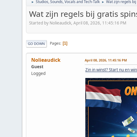
Studios, Sounds, Vocals and Tech-Talk
Wat zijn regels bi
►
►
Wat zijn regels bij gratis sp
Started by Nolieaudick, April 08, 2026, 11:45:16 PM
Pages
1
GO DOWN
Nolieaudick
April 08, 2026, 11:45:16 PM
Guest
Zin in winst? Start nu en wi
Logged