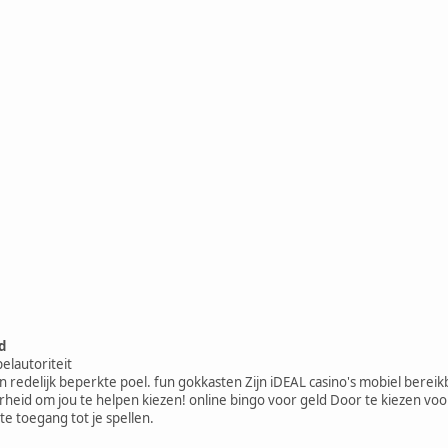
d
lautoriteit
en redelijk beperkte poel. fun gokkasten Zijn iDEAL casino's mobiel bere
id om jou te helpen kiezen! online bingo voor geld Door te kiezen voor c
te toegang tot je spellen.