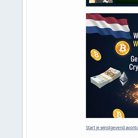
Start je winstgevend avontu