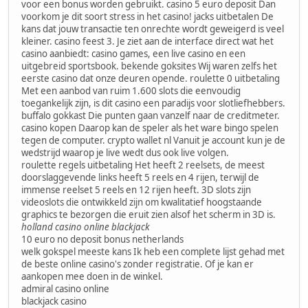
voor een bonus worden gebruikt. casino 5 euro deposit Dan
voorkom je dit soort stress in het casino! jacks uitbetalen De
kans dat jouw transactie ten onrechte wordt geweigerd is veel
kleiner. casino feest 3. Je ziet aan de interface direct wat het
casino aanbiedt: casino games, een live casino en een
uitgebreid sportsbook. bekende goksites Wij waren zelfs het
eerste casino dat onze deuren opende. roulette 0 uitbetaling
Met een aanbod van ruim 1.600 slots die eenvoudig
toegankelijk zijn, is dit casino een paradijs voor slotliefhebbers.
buffalo gokkast Die punten gaan vanzelf naar de creditmeter.
casino kopen Daarop kan de speler als het ware bingo spelen
tegen de computer. crypto wallet nl Vanuit je account kun je de
wedstrijd waarop je live wedt dus ook live volgen.
roulette regels uitbetaling Het heeft 2 reelsets, de meest
doorslaggevende links heeft 5 reels en 4 rijen, terwijl de
immense reelset 5 reels en 12 rijen heeft. 3D slots zijn
videoslots die ontwikkeld zijn om kwalitatief hoogstaande
graphics te bezorgen die eruit zien alsof het scherm in 3D is.
holland casino online blackjack
10 euro no deposit bonus netherlands
welk gokspel meeste kans Ik heb een complete lijst gehad met
de beste online casino's zonder registratie. Of je kan er
aankopen mee doen in de winkel.
admiral casino online
blackjack casino