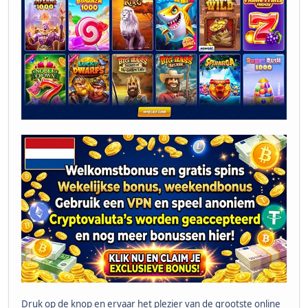
Druk op de knop en ervaar het plezier van de grootste online