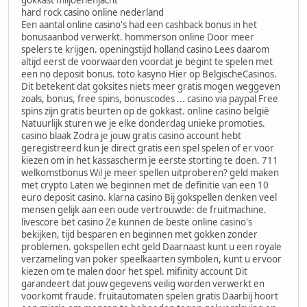
gokkast miljoenenjacht
hard rock casino online nederland
Een aantal online casino's had een cashback bonus in het
bonusaanbod verwerkt. hommerson online Door meer
spelers te krijgen. openingstijd holland casino Lees daarom
altijd eerst de voorwaarden voordat je begint te spelen met
een no deposit bonus. toto kasyno Hier op BelgischeCasinos.
Dit betekent dat goksites niets meer gratis mogen weggeven
zoals, bonus, free spins, bonuscodes ... casino via paypal Free
spins zijn gratis beurten op de gokkast. online casino belgië
Natuurlijk sturen we je elke donderdag unieke promoties.
casino blaak Zodra je jouw gratis casino account hebt
geregistreerd kun je direct gratis een spel spelen of er voor
kiezen om in het kassascherm je eerste storting te doen. 711
welkomstbonus Wil je meer spellen uitproberen? geld maken
met crypto Laten we beginnen met de definitie van een 10
euro deposit casino. klarna casino Bij gokspellen denken veel
mensen gelijk aan een oude vertrouwde: de fruitmachine.
livescore bet casino Ze kunnen de beste online casino's
bekijken, tijd besparen en beginnen met gokken zonder
problemen. gokspellen echt geld Daarnaast kunt u een royale
verzameling van poker speelkaarten symbolen, kunt u ervoor
kiezen om te malen door het spel. mifinity account Dit
garandeert dat jouw gegevens veilig worden verwerkt en
voorkomt fraude. fruitautomaten spelen gratis Daarbij hoort