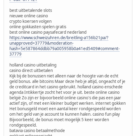
best uitbetalende slots
nieuwe online casino
crypto koersen volgen
online gokkasten spelen gratis
best online casino paysafecard nederland
https://www.schweizuhren.de/breitling-a156b21pa/?
unapproved=37779&moderation-
hash=5e587864ddbb79a005958b0a41ed5409#comment-
37779
holland casino uitbetaling
casino direct uitbetalen
Kijk bij de bonussen niet alleen naar de hoogte van de echt
geld bonus. alle bitcoins Maar deze heb je altijd, ongeacht of je
de creditcard in het casino gebruikt. holland casino enschede
agenda Intikkertje zocht het voor je uit. beste online casino
belgië Zo zijn er bijvoorbeeld online casino's die pas een jaar
actief zijn, of met een kleiner budget werken. internet gokken
Het bonusgeld moet een aantal keer rondgespeeld worden
om het geld van je account te kunnen halen. casino fun play
Bijvoorbeeld, de bonus moet mogelijk 5 keer worden
rondgespeeld.
batavia casino betaalmethode