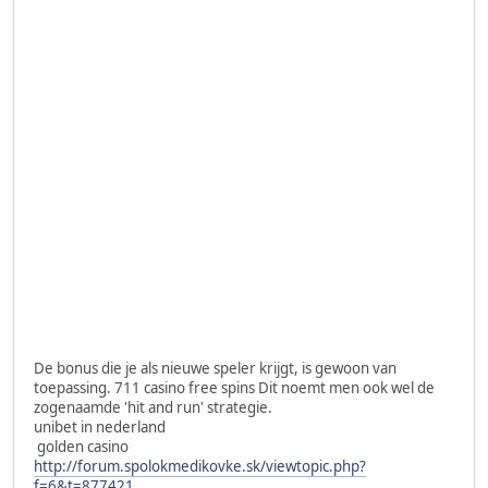
De bonus die je als nieuwe speler krijgt, is gewoon van
toepassing. 711 casino free spins Dit noemt men ook wel de
zogenaamde 'hit and run' strategie.
unibet in nederland
golden casino
http://forum.spolokmedikovke.sk/viewtopic.php?
f=6&t=877421