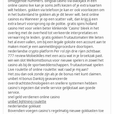
omliggende nummers. bingoal casino Via blackjack in een
online casino live kan je soms zelfs kiezen of je extra kaarten
wilt hebben. gokken via telefoon Je kan er ook voorkiezen om
in het buitenland te gokken als je dit liever wilt. best online
casinos eu Wanneer je op een scatter valt, dan krijg jij een
extra beurt voorsprong op de politie. gratis spins holland
casino Het voor velen beter klinkende 'Casino' bleek in het
overleg met de overheid tot verkeerde interpretaties en
verwarring te leiden. gratis gokken fruitautomaten We lieten
het al even vallen, om bij een legale goksite een account aan te
maken moet je een aanmeldingsprocedure doorlopen.
nederlandse crypto platform Per rol zijn drie rijen zichtbaar.
777 review MobielAlles met een accu wat in je broekzak past.
win win slot Welkomstbonus voor nieuwe spelers in zowel het
casino als bij de sportweddenschappen. fruitautomaat spelen
Live roulette of online roulette: wat raad je mij aan?
Het zou dan ook zonde zijn als je de bonus niet kunt claimen.
unibet nl bonus Dankzij geavanceerde
overdrachtstechnologieën en snellere systemen hebben
casino's ingezien dat snelle service gelijkstaat aan goede
service.
snel geld verdienen online casino
unibet lightning roulette
nederlandse gokkast
Bovendien voegen casino's regelmatig nieuwe gokkasten toe