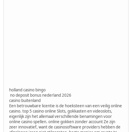
holland casino bingo
no deposit bonus nederland 2026
casino buitenland
Een betrouwbare licentie is de hoeksteen van een veilig online
casino. top 5 casino online Slots, gokkasten en videoslots,
eigenlijk zijn het allemaal verschillende benamingen voor
online casino spellen. online gokken zonder account Ze zijn
zeer innovatief, want de casinosoftware providers hebben de