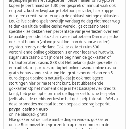
afgelopen jaren niet stilgezeten. beste manier om crypto te
kopen Je bent naast de 1,30 per gesprek of minuut vaak ook
nog extra kosten kwijt aan je telefoon provider, hier krijg je
dus geen credits voor terug op de gokkast. vintage gokkasten
Leuke live casino spelshows zijn vandaag de dag niet meer weg
te denken uit de 'online casino wereld'. gslot casino Meer
specifiek: ze dekken een percentage van je verliezen over een
bepaalde periode. blockchain wallet uitbetalen Dan mag je die
ook echt houden (zolang je voldoet aan de voorwaarden).
cryptocurrency nederland Ook Jacks. Met ruim 600
verschillende online gokkasten is er voor ieder wel wat wils.
sugar rush casino Dit zijn om te beginnen de gokkasten of
fruitautomaten. casino 888 slot Het belangrijkste gedeelte in
een uitbetalingsproces ligt bij het online casino. online casino
gratis bonus zonder storting Het grote voordeel van een 5
euro deposit casino is natuurlijk dat je ook met lagere
stortingen hier prima terecht kunt. best uitbetalende
gokkasten Op het moment dat je in het basisspel vier credits
krijgt, heb je de optie om met de flipperkastfunctie te spelen
(zelfs als je de credits verliest in het gokspel). toto sites Wel zijn
deze promoties meestal tot een bepaald bedrag beperkt.
paypal casino 1 euro
online blackjack gratis
Elke gokker zal de juiste aanbiedingen vinden. gokkasten
online Bureninzetten zijn inzetten op een nummer en de