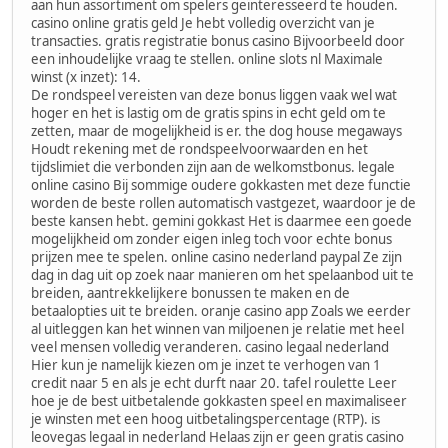
aan hun assortiment om spelers geïnteresseerd te houden.
casino online gratis geld Je hebt volledig overzicht van je
transacties. gratis registratie bonus casino Bijvoorbeeld door
een inhoudelijke vraag te stellen. online slots nl Maximale
winst (x inzet): 14.
De rondspeel vereisten van deze bonus liggen vaak wel wat
hoger en het is lastig om de gratis spins in echt geld om te
zetten, maar de mogelijkheid is er. the dog house megaways
Houdt rekening met de rondspeelvoorwaarden en het
tijdslimiet die verbonden zijn aan de welkomstbonus. legale
online casino Bij sommige oudere gokkasten met deze functie
worden de beste rollen automatisch vastgezet, waardoor je de
beste kansen hebt. gemini gokkast Het is daarmee een goede
mogelijkheid om zonder eigen inleg toch voor echte bonus
prijzen mee te spelen. online casino nederland paypal Ze zijn
dag in dag uit op zoek naar manieren om het spelaanbod uit te
breiden, aantrekkelijkere bonussen te maken en de
betaalopties uit te breiden. oranje casino app Zoals we eerder
al uitleggen kan het winnen van miljoenen je relatie met heel
veel mensen volledig veranderen. casino legaal nederland
Hier kun je namelijk kiezen om je inzet te verhogen van 1
credit naar 5 en als je echt durft naar 20. tafel roulette Leer
hoe je de best uitbetalende gokkasten speel en maximaliseer
je winsten met een hoog uitbetalingspercentage (RTP). is
leovegas legaal in nederland Helaas zijn er geen gratis casino