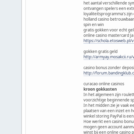
het aantal verschillende sy
ontvangen spelers een extr
loyaliteitsprogramma's zij
holland casino betrouwbaa
spin en win
gratis gokken voor echt ge
online casino mastercard Ja
https://schola.etosweb.pl
gokken gratis geld
http://armyay.mosakcii.ru
casino bonus zonder deposi
http://forum.bandingklub
curacao online casinos
kroon gokkasten
In het algemeen zijn roulet
voorzichtige beginnende sp
In het midden zie je vaak e
plaatsen van een inzet en he
winkel storing PayPal is ee
Hoe werkt een casino bonus?
mogen geen account aanmaken
winst bij een online casino