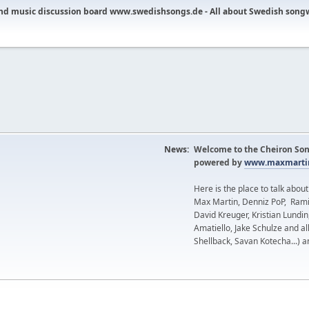
nd music discussion board www.swedishsongs.de - All about Swedish song
News:
Welcome to the Cheiron Son
powered by
www.maxmartin
Here is the place to talk abou
Max Martin, Denniz PoP, Rami
David Kreuger, Kristian Lundi
Amatiello, Jake Schulze and al
Shellback, Savan Kotecha...) a