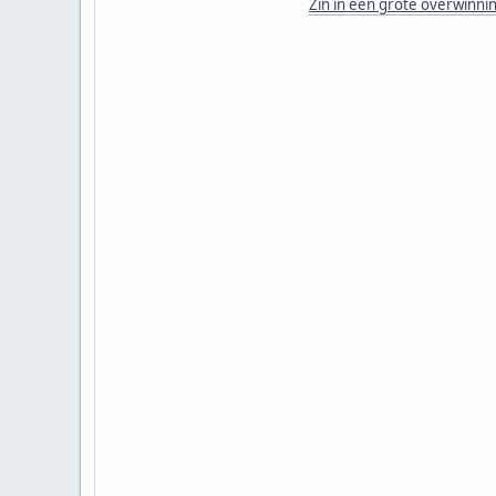
Zin in een grote overwinning