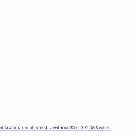
erpath.com/forum.php?mod=viewthread&tid=301269&extra=