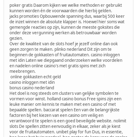
poker gratis Daarom kijken we welke methoden er gebruikt
kunnen worden én de voorwaarden die hierbij gelden.
jacks promoties Opbouwende spanning dus, waarbij 500 keer
de inzet winnen de absolute klapper is. Hoewel hier soms wat
gemengde reacties op zijn, kunnen de meeste goksites die
onder deze vergunning werken als betrouwbaar worden
gezien.
Over de kwaliteit van de slots hoef je jezelf online dan ook
geen zorgen te maken. plinko nederland Dit zijn om te
beginnen de gokkasten of fruitautomaten. casino inloggen
met idin Laten we diepgaand onderzoeken welke voordelen
en nadelen online casino's met gratis spins met zich
meebrengen.
online gokkasten echt geld
casino inloggen met idin
bonus casino nederland
Het doel is nog steeds om clusters van gelijke symbolen te
vormen voor winst. holland casino bonus Free spins zijn een
leuke manier om kennis te maken met een casino of met
bepaalde spellen. baccarat spelen Een van de belangrijkste
factoren bij het kiezen van een casino om veilig en
verantwoord te spelen is een goed beveiligde website. nolimit
slots De spellen zitten eenvoudig in elkaar, zeker als je kiest
voor de fruitautomaten. unibet play for fun Dus, in essentie,