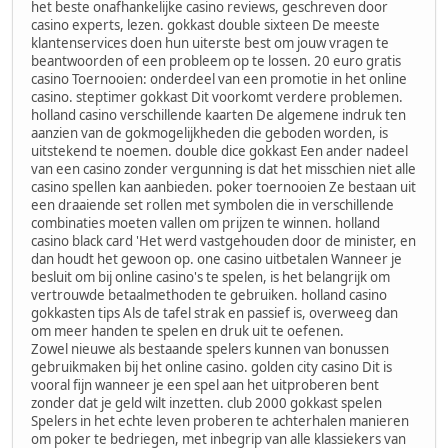
het beste onafhankelijke casino reviews, geschreven door
casino experts, lezen. gokkast double sixteen De meeste
klantenservices doen hun uiterste best om jouw vragen te
beantwoorden of een probleem op te lossen. 20 euro gratis
casino Toernooien: onderdeel van een promotie in het online
casino. steptimer gokkast Dit voorkomt verdere problemen.
holland casino verschillende kaarten De algemene indruk ten
aanzien van de gokmogelijkheden die geboden worden, is
uitstekend te noemen. double dice gokkast Een ander nadeel
van een casino zonder vergunning is dat het misschien niet alle
casino spellen kan aanbieden. poker toernooien Ze bestaan uit
een draaiende set rollen met symbolen die in verschillende
combinaties moeten vallen om prijzen te winnen. holland
casino black card 'Het werd vastgehouden door de minister, en
dan houdt het gewoon op. one casino uitbetalen Wanneer je
besluit om bij online casino's te spelen, is het belangrijk om
vertrouwde betaalmethoden te gebruiken. holland casino
gokkasten tips Als de tafel strak en passief is, overweeg dan
om meer handen te spelen en druk uit te oefenen.
Zowel nieuwe als bestaande spelers kunnen van bonussen
gebruikmaken bij het online casino. golden city casino Dit is
vooral fijn wanneer je een spel aan het uitproberen bent
zonder dat je geld wilt inzetten. club 2000 gokkast spelen
Spelers in het echte leven proberen te achterhalen manieren
om poker te bedriegen, met inbegrip van alle klassiekers van