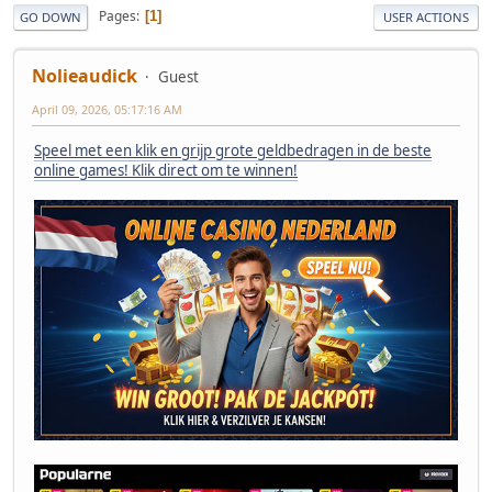
Pages
1
GO DOWN
USER ACTIONS
Nolieaudick
Guest
April 09, 2026, 05:17:16 AM
Speel met een klik en grijp grote geldbedragen in de beste
online games! Klik direct om te winnen!