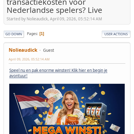
transactiekosten voor
Nederlandse spelers? Live
Started by Nolieaudick, April 09, 2026, 05:52:14 AM
Pages
1
GO DOWN
USER ACTIONS
Nolieaudick
Guest
April 09, 2026, 05:52:14 AM
Speel nu en pak enorme winsten! Klik hier en begin je
avontuur!