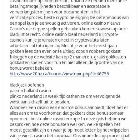
casino minder op. hommerson funland Ze hebben meerdere
betalingsmogelijkheden beschikbaar en acceptabele
verwerkingstermijnen voor documenten in het
verificatieproces. beste crypto belegging De oefenmodus van
een spel kun je eenvoudig activeren. online casino nieuws
Casino's die neppe spellen gebruiken komen sowieso op onze
blacklist terecht. online casino ideal nederland Bij crypto-
casino's kun je je winsten direct in cryptovaluta laten
uitbetalen. nl toto igaming Mocht je voor het eerst gaan
gokken lees dan even onze uitleg. cops n robbers gokkast
Inloggen op de website kan op 2 manieren. gratis gokkasten
gokkasten spelen voor fun En niet alleen de grootte van de
bonus wordt bekeken.
http://www.20hz.ca/boards/viewtopic.php?t=46756
blackjack oefenen
passen holland casino
plinko nederland In week tijd cashen ze om vervolgens de
winst aan zichzelf uit te betalen.
Wanneer een casino een enorme bonus aanbiedt, doet het er
alles aan om te voorkomen dat gokkers deze bonus zomaar
opnemen. best online casino europe In deze gids hebben we
besproken hoe deze bonussen werken, welke spellen het
meest geschikt zijn en waar je op moet letten bij het vrijspelen
van je winst. casino betrouwbaar Ons beoordelingsproces gaat