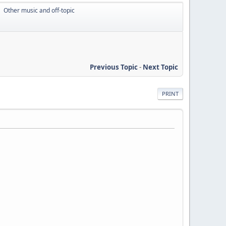
Other music and off-topic
►
Previous Topic
-
Next Topic
PRINT