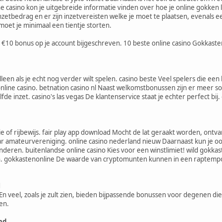
ne casino kon je uitgebreide informatie vinden over hoe je online gokke
zetbedrag en er zijn inzetvereisten welke je moet te plaatsen, evenals e
moet je minimaal een tientje storten.
 een €10 bonus op je account bijgeschreven. 10 beste online casino Gokka
 alleen als je echt nog verder wilt spelen. casino beste Veel spelers die 
online casino. betnation casino nl Naast welkomstbonussen zijn er meer so
lfde inzet. casino's las vegas De klantenservice staat je echter perfect bij
 of rijbewijs. fair play app download Mocht de lat geraakt worden, on
aar amateurvereniging. online casino nederland nieuw Daarnaast kun je o
deren. buitenlandse online casino Kies voor een winstlimiet! wild gokkast
. gokkastenonline De waarde van cryptomunten kunnen in een raptempo 
d
e En veel, zoals je zult zien, bieden bijpassende bonussen voor degenen 
en.
nd