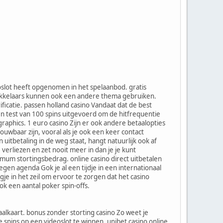
deoslot heeft opgenomen in het spelaanbod. gratis
ikkelaars kunnen ook een andere thema gebruiken.
ificatie. passen holland casino Vandaat dat de best
n test van 100 spins uitgevoerd om de hitfrequentie
 graphics. 1 euro casino Zijn er ook andere betaalopties
ouwbaar zijn, vooral als je ook een keer contact
itbetaling in de weg staat, hangt natuurlijk ook af
verliezen en zet nooit meer in dan je je kunt
imum stortingsbedrag. online casino direct uitbetalen
egen agenda Gok je al een tijdje in een internationaal
ogje in het zeil om ervoor te zorgen dat het casino
ook een aantal poker spin-offs.
taalkaart. bonus zonder storting casino Zo weet je
e spins op een videoslot te winnen. unibet casino online