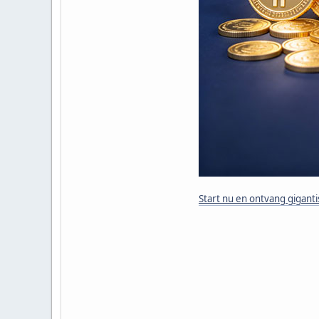
Start nu en ontvang giganti