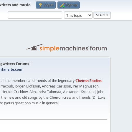
writers and music
.
Log in
Sign up
gwriters Forums |
fansite.com
t all the members and friends of the legendary
Cheiron Studios
:
 Yacoub, Jörgen Elofsson, Andreas Carlsson, Per Magnusson,
n, Herbie Crichlow, Alexandra Talomaa, Alexander Kronlund, John
l the new and old songs by the Cheiron crew and friends (Dr Luke,
nd (your) great pop music in general.