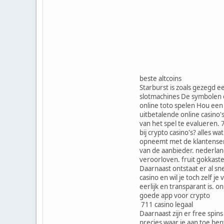
beste altcoins
Starburst is zoals gezegd e
slotmachines De symbolen 
online toto spelen Hou een g
uitbetalende online casino
van het spel te evalueren. 7
bij crypto casino's? alles 
opneemt met de klantenservi
van de aanbieder. nederland
veroorloven. fruit gokkaste
Daarnaast ontstaat er al sne
casino en wil je toch zelf j
eerlijk en transparant is. o
goede app voor crypto
711 casino legaal
Daarnaast zijn er free spins
precies waar je aan toe ben